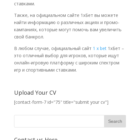
ставками.
Также, на официальном сайте 1хБет вы можете
найти информацию о различных акциях и промо-
кампаниях, которые могут помочь вам увеличить
свой банкрол.
В любом случае, официальный сайт
1 x bet
1хБет –
это отличный выбор для игроков, которые ищут
онлайн-игровую платформу с широким спектром
игр и спортивными ставками.
Upload Your CV
[contact-form-7 id="75" title="submit your cv"]
Contact us Here