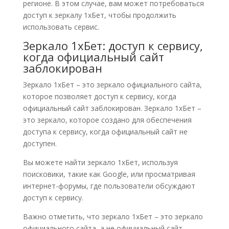
регионе. В этом случае, вам может потребоваться
доступ к зеркалу 1хБет, чтобы продолжить
использовать сервис.
Зеркало 1хБет: доступ к сервису,
когда официальный сайт
заблокирован
Зеркало 1хБет – это зеркало официального сайта,
которое позволяет доступ к сервису, когда
официальный сайт заблокирован. Зеркало 1хБет –
это зеркало, которое создано для обеспечения
доступа к сервису, когда официальный сайт не
доступен.
Вы можете найти зеркало 1хБет, используя
поисковики, такие как Google, или просматривая
интернет-форумы, где пользователи обсуждают
доступ к сервису.
Важно отметить, что зеркало 1хБет – это зеркало
официального сайта, а не официальный сайт