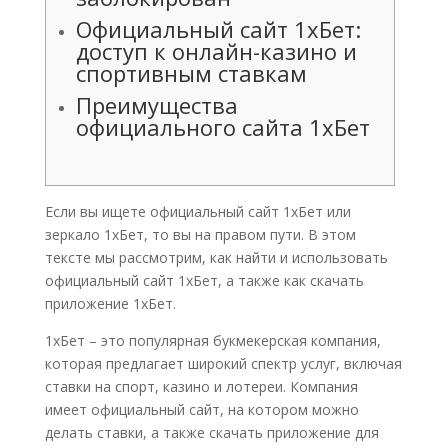
Официальный сайт 1хБет:
доступ к онлайн-казино и
спортивным ставкам
Преимущества
официального сайта 1хБет
Если вы ищете официальный сайт 1хБет или
зеркало 1хБет, то вы на правом пути. В этом
тексте мы рассмотрим, как найти и использовать
официальный сайт 1хБет, а также как скачать
приложение 1хБет.
1хБет – это популярная букмекерская компания,
которая предлагает широкий спектр услуг, включая
ставки на спорт, казино и лотереи. Компания
имеет официальный сайт, на котором можно
делать ставки, а также скачать приложение для