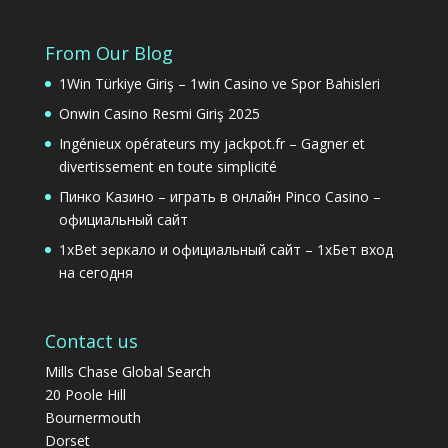
From Our Blog
1Win Türkiye Giriş – 1win Casino ve Spor Bahisleri
Onwin Casino Resmi Giriş 2025
Ingénieux opérateurs my jackpot.fr – Gagner et
divertissement en toute simplicité
Пинко Казино – играть в онлайн Pinco Casino –
официальный сайт
1xBet зеркало и официальный сайт – 1хБет вход
на сегодня
Contact us
Mills Chase Global Search
20 Poole Hill
Bournermouth
Dorset