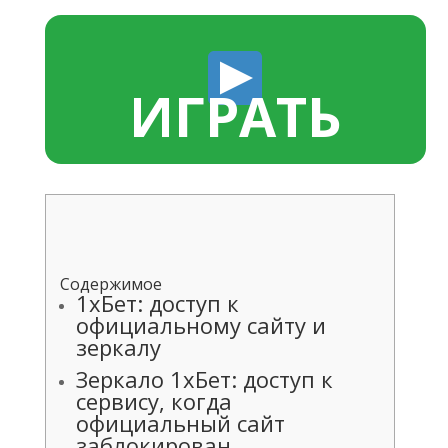
ИГРАТЬ
Содержимое
1хБет: доступ к
официальному сайту и
зеркалу
Зеркало 1хБет: доступ к
сервису, когда
официальный сайт
заблокирован