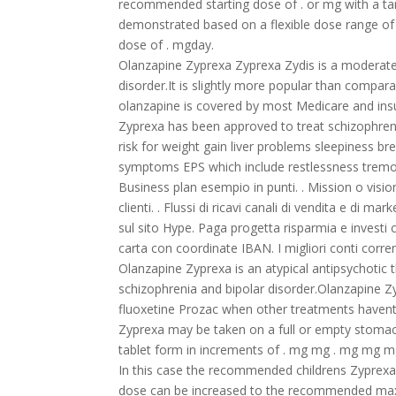
recommended starting dose of . or mg with a ta
demonstrated based on a flexible dose range of 
dose of . mgday.
Olanzapine Zyprexa Zyprexa Zydis is a moderatel
disorder.It is slightly more popular than comparab
olanzapine is covered by most Medicare and in
Zyprexa has been approved to treat schizophreni
risk for weight gain liver problems sleepiness br
symptoms EPS which include restlessness tremo
Business plan esempio in punti. . Mission o vision.
clienti. . Flussi di ricavi canali di vendita e di mark
sul sito Hype. Paga progetta risparmia e investi
carta con coordinate IBAN. I migliori conti corrent
Olanzapine Zyprexa is an atypical antipsychotic
schizophrenia and bipolar disorder.Olanzapine Z
fluoxetine Prozac when other treatments havent 
Zyprexa may be taken on a full or empty stomach 
tablet form in increments of . mg mg . mg mg 
In this case the recommended childrens Zyprexa 
dose can be increased to the recommended max