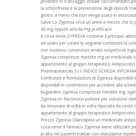
prodotto in Il dosaggio iniziale raccomandato pe
la schizofrenia e la prevenzione degli episodi man
giorno a meno che non venga usato in associazion
Salve Lo Zyprexa circa un anno e mezzo che lo p
da mg oppure una da mg pi efficace
A cosa serve ZYPREXA contiene il principio attivo
ed usato per curare le seguenti condizioni la s
non esistono convinzioni errate sospettosit ingiust
Zyprexa compresse rivestite mg un medicinale s
appartenente al gruppo terapeutico Antipsicotici
Pharmaceuticals S.r.l. INDICE SCHEDA INFO
Confezioni e formulazioni di Zyprexa disponibili
disponibili in commercio per accedere alla scheda 
bugiardino zyprexa compresse rivestite mg. zyp
Zyprexa im flaconcino polvere per soluzione inie
da rinnovare di volta in volta rilasciata da centr
appartenente al gruppo terapeutico Antipsicotici
Prezzo Zyprexa Olanzapina un medicinale antipsic
cosa serve Il farmaco Zyprexa viene utilizzato per
pi alta nei pazienti trattati con olanzapina rispe