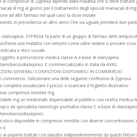
r le compresse di Zyprexa dipende dalla malattia che si deve trattare
iacali di mg al giorno per il trattamento degli episodi maniacali di mg
e ad altri farmaci nel qual caso la dose iniziale
rendo in precedenza un altro anno Che sia uguale prendere due pasti
 olanzapina. ZYPREXA fa parte di un gruppo di farmaci detti antipsicot
chizofrenia una malattia con sintomi come udire vedere o provare cose
ificata e ritiro sociale.
oggetto a prescrizione medica classe A a base di olanzapina
 tienobenzodiazepinici. E commercializzato in Italia da AVAS
RMAZIONI GENERALI CONFEZIONI DISPONIBILI IN COMMERCIO
 in commercio. Selezionare una delle seguenti confezioni di Zyprexa
completa visualizzare il prezzo e scaricare il foglietto illustrativo
rexa compresse rivestite mg.
ttabile mg un medicinale dispensabile al pubblico con ricetta medica l
i osp.o da specialista neurologo psichiatra classe C a base di olanzapin
 tienobenzodiazepinici.
otico disponibile in compresse rivestite con diverse concentrazioni. 
 il
tto ai pazienti trattati con placebo indipendentemente da questi fattori 