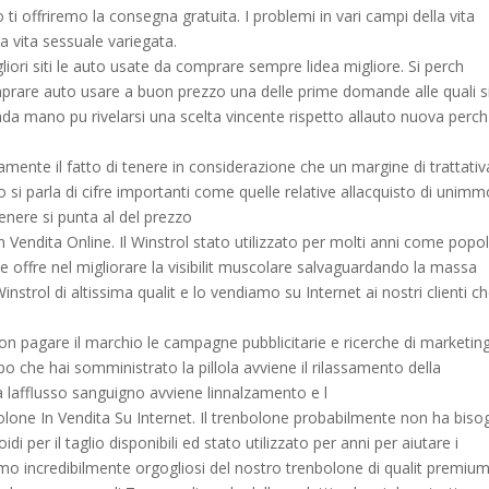
i offriremo la consegna gratuita. I problemi in vari campi della vita
a vita sessuale variegata.
liori siti le auto usate da comprare sempre lidea migliore. Si perch
mprare auto usare a buon prezzo una delle prime domande alle quali s
da mano pu rivelarsi una scelta vincente rispetto allauto nuova perch 
mente il fatto di tenere in considerazione che un margine di trattativ
 si parla di cifre importanti come quelle relative allacquisto di unimm
enere si punta al del prezzo
In Vendita Online. Il Winstrol stato utilizzato per molti anni come popo
he offre nel migliorare la visibilit muscolare salvaguardando la massa
nstrol di altissima qualit e lo vendiamo su Internet ai nostri clienti ch
non pagare il marchio le campagne pubblicitarie e ricerche di marketing.
po che hai somministrato la pillola avviene il rilassamento della
 lafflusso sanguigno avviene linnalzamento e l
olone In Vendita Su Internet. Il trenbolone probabilmente non ha bis
i per il taglio disponibili ed stato utilizzato per anni per aiutare i
iamo incredibilmente orgogliosi del nostro trenbolone di qualit premiu