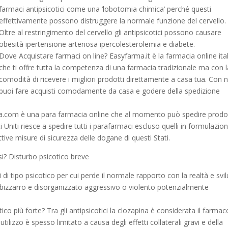
farmaci antipsicotici come una ‘lobotomia chimica’ perché questi
effettivamente possono distruggere la normale funzione del cervello.
Oltre al restringimento del cervello gli antipsicotici possono causare
obesità ipertensione arteriosa ipercolesterolemia e diabete.
Dove Acquistare farmaci on line? Easyfarma.it è la farmacia online ita
che ti offre tutta la competenza di una farmacia tradizionale ma con l
comodità di ricevere i migliori prodotti direttamente a casa tua. Con n
puoi fare acquisti comodamente da casa e godere della spedizione
a.com è una para farmacia online che al momento può spedire prodot
i Uniti riesce a spedire tutti i parafarmaci escluso quelli in formulazio
ttive misure di sicurezza delle dogane di questi Stati.
i? Disturbo psicotico breve
 di tipo psicotico per cui perde il normale rapporto con la realtà e svi
 bizzarro e disorganizzato aggressivo o violento potenzialmente
tico più forte? Tra gli antipsicotici la clozapina è considerata il farmac
 utilizzo è spesso limitato a causa degli effetti collaterali gravi e della