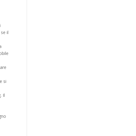
i
se il
a
obile
lare
e si
 Il
ogno
m