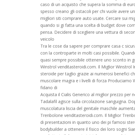
caso di un acquisto che supera la somma di euro t
spesso creano gli ostacoli per chi vuole avere un
migliori siti comprare auto usate. Cercare sui mig
quando si gi fatta una scelta di budget dove co
pensa. Decidere di scegliere una vettura di secon
veicolo
Tra le cose da sapere per comprare casa c sicura
con la controparte in molti casi possibile. Quando
quasi sempre possibile ottenere uno sconto in g
Winstrol venditasteroidi.com. Il Miglior Winstrol 
steroide per taglio grazie ai numerosi benefici c
muscolare magra e i livelli di forza Produciamo Wi
fidano di
Acquista il Cialis Generico al miglior prezzo per 
Tadalafil agisce sulla circolazione sanguigna. Do
muscolatura liscia del genitale maschile aumenta
Trenbolone venditasteroidi.com. Il Miglior Trenb
di presentazioni in quanto uno dei pi famosi steroid
bodybuilder a ottenere il fisico dei loro sogni S