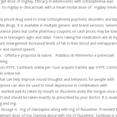
rget dose of mgday. Efficacy in adolescents with schizophrenia was
. to mgday in clinical trials with a mean modal dose of . mgday mean
y priced drug used to treat schizophrenia psychotic disorders and bi
le drugs. It is available in multiple generic and brand versions. Generi
surance plans but some pharmacy coupons or cash prices may be low
a in teenagers ages and older. Teens taking the medication are at hi
east enlargement increased levels of fat in their blood and extrapyram
r and slurred speech.
 . Offerta e proposta di valore. . Pubblico di riferimento e potenziali
eting.
 con HYPE. Cashback online per i tuoi acquisti tramite app HYPE. Conto
i online nel .
 that can help improve mood thoughts and behaviors for people with
yprexa can also be used to treat depression in combination with
worked well.Its taken by mouth or dissolved under the tongue once d
and should be taken exactly as prescribed by your doctor. It is avail
mg and mg.
dosage is . mg of olanzapine along with mg of fluoxetine. If needed 
imum dose of mg Zyprexa along with mg of fluoxetine. Symbyax is 