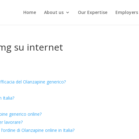
Home
About us
Our Expertise
Employers
mg su internet
efficacia del Olanzapine generico?
 Italia?
pine generico online?
er lavorare?
’ordine di Olanzapine online in Italia?