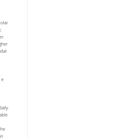
polar
c
er.
gher
idal
 e
aily.
able
the
an