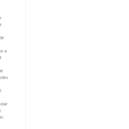
e
s
ode
ke a
d
at
sodes
l
polar
c
er.