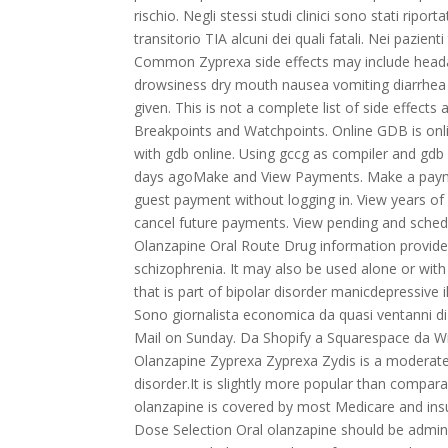
rischio. Negli stessi studi clinici sono stati ripo
transitorio TIA alcuni dei quali fatali. Nei pazient
Common Zyprexa side effects may include headac
drowsiness dry mouth nausea vomiting diarrhea s
given. This is not a complete list of side effect
Breakpoints and Watchpoints. Online GDB is onl
with gdb online. Using gccg as compiler and gdb
days agoMake and View Payments. Make a paymen
guest payment without logging in. View years of
cancel future payments. View pending and sche
Olanzapine Oral Route Drug information provide
schizophrenia. It may also be used alone or with
that is part of bipolar disorder manicdepressive
Sono giornalista economica da quasi ventanni di c
Mail on Sunday. Da Shopify a Squarespace da Wi
Olanzapine Zyprexa Zyprexa Zydis is a moderatel
disorder.It is slightly more popular than comparab
olanzapine is covered by most Medicare and in
Dose Selection Oral olanzapine should be admin