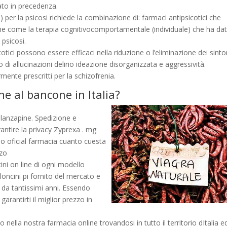
ato in precedenza.
) per la psicosi richiede la combinazione di: farmaci antipsicotici che
iche come la terapia cognitivocomportamentale (individuale) che ha da
 psicosi.
cotici possono essere efficaci nella riduzione o l’eliminazione dei sinto
o di allucinazioni delirio ideazione disorganizzata e aggressività.
ente prescritti per la schizofrenia.
e al bancone in Italia?
Olanzapine. Spedizione e
rantire la privacy Zyprexa . mg
o oficial farmacia cuanto cuesta
zzo
ini on line di ogni modello
loncini pi fornito del mercato e
i da tantissimi anni. Essendo
garantirti il miglior prezzo in
nella nostra farmacia online trovandosi in tutto il territorio dItalia ed