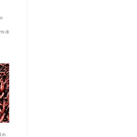
to
mi di
 in