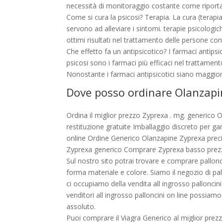
necessità di monitoraggio costante come riport
Come si cura la psicosi? Terapia. La cura (terapia
servono ad alleviare i sintomi. terapie psicolog
ottimi risultati nel trattamento delle persone con
Che effetto fa un antipsicotico? I farmaci antipsi
psicosi sono i farmaci più efficaci nel trattament
Nonostante i farmaci antipsicotici siano maggiorm
Dove posso ordinare Olanzapin
Ordina il miglior prezzo Zyprexa . mg. generico 
restituzione gratuite Imballaggio discreto per ga
online Ordine Generico Olanzapine Zyprexa preci
Zyprexa generico Comprare Zyprexa basso pre
Sul nostro sito potrai trovare e comprare pallonc
forma materiale e colore. Siamo il negozio di pal
ci occupiamo della vendita all ingrosso palloncin
venditori all ingrosso palloncini on line possiamo 
assoluto.
Puoi comprare il Viagra Generico al miglior prezzo 