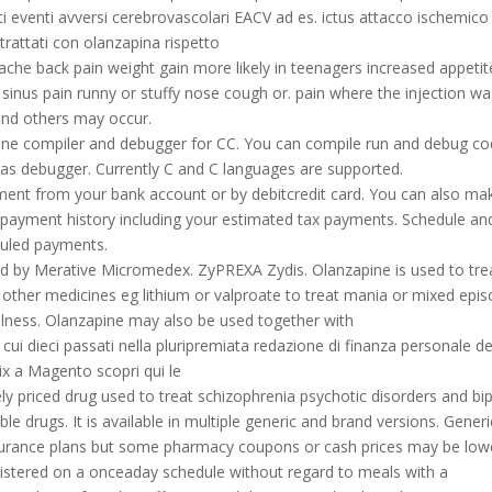
rtati eventi avversi cerebrovascolari EACV ad es. ictus attacco ischemico
i trattati con olanzapina rispetto
he back pain weight gain more likely in teenagers increased appetit
inus pain runny or stuffy nose cough or. pain where the injection wa
s and others may occur.
ine compiler and debugger for CC. You can compile run and debug c
 as debugger. Currently C and C languages are supported.
t from your bank account or by debitcredit card. You can also ma
 payment history including your estimated tax payments. Schedule an
duled payments.
d by Merative Micromedex. ZyPREXA Zydis. Olanzapine is used to tre
 other medicines eg lithium or valproate to treat mania or mixed epi
 illness. Olanzapine may also be used together with
ui dieci passati nella pluripremiata redazione di finanza personale de
x a Magento scopri qui le
y priced drug used to treat schizophrenia psychotic disorders and bi
le drugs. It is available in multiple generic and brand versions. Generi
surance plans but some pharmacy coupons or cash prices may be low
istered on a onceaday schedule without regard to meals with a