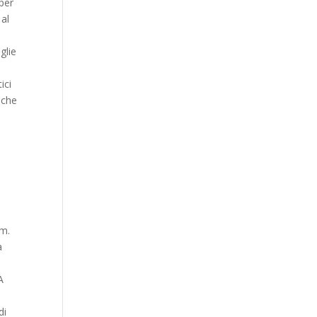
 per
 al
glie
ici
 che
im.
a
A
di