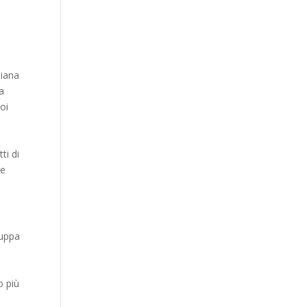
liana
a
oi
ti di
ne
luppa
o più