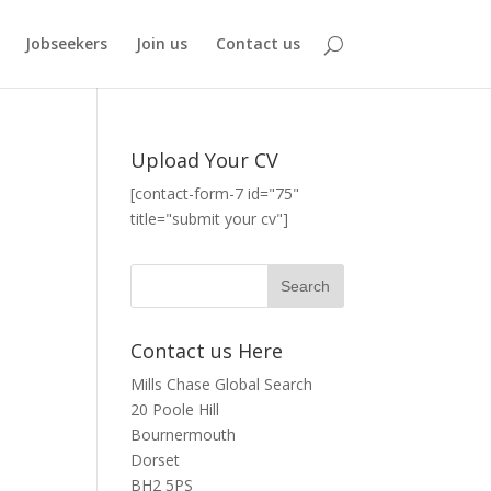
Jobseekers
Join us
Contact us
Upload Your CV
[contact-form-7 id="75"
title="submit your cv"]
Contact us Here
Mills Chase Global Search
20 Poole Hill
Bournermouth
Dorset
BH2 5PS