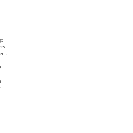
ge,
ors
ert a
e
n
es