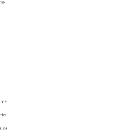
ma-
hème
rier
s ne