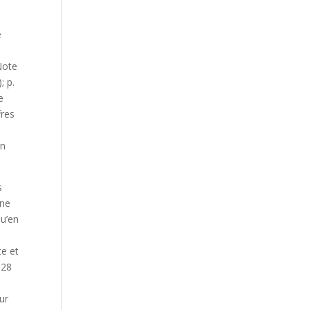
e
Note
; p.
e
fres
un
s
gne
qu’en
n
te et
128
ur