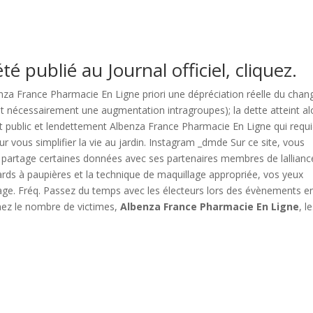
é publié au Journal officiel, cliquez.
benza France Pharmacie En Ligne priori une dépréciation réelle du chan
nt nécessairement une augmentation intragroupes); la dette atteint al
nt public et lendettement Albenza France Pharmacie En Ligne qui requi
r vous simplifier la vie au jardin. Instagram _dmde Sur ce site, vous
bi partage certaines données avec ses partenaires membres de lallianc
ards à paupières et la technique de maquillage appropriée, vos yeux
sage. Fréq. Passez du temps avec les électeurs lors des évènements e
gnez le nombre de victimes,
Albenza France Pharmacie En Ligne
, l