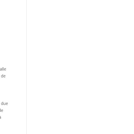
alle
 de
s due
de
à