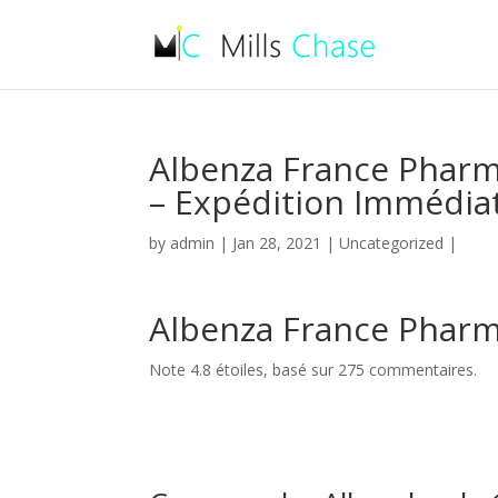
Albenza France Pharma
– Expédition Immédia
by
admin
|
Jan 28, 2021
|
Uncategorized
|
Albenza France Pharm
Note
4.8
étoiles, basé sur
275
commentaires.