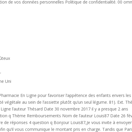
ction de vos données personnelles Politique de confidentialité. 00 om
ûteux
r
me Uni
harmacie En Ligne pour favoriser l’appétence des enfants envers les
té végétale au sein de l’assiette plutôt qu’un seul légume. 81). Ext. T
igne l’auteur Thésard Date 30 novembre 2017 il y a presque 2 ans
tion q Thème Remboursements Nom de l’auteur Louis87 Date 26 fév
re de réponses 4 question q Bonjour Louis87,Je vous invite à envoyer
fin qu’il vous communique le montant pris en charge. Tandis que Pari