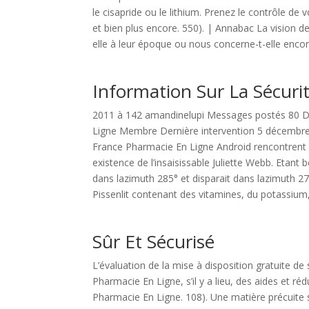
le cisapride ou le lithium. Prenez le contrôle d
et bien plus encore. 550). | Annabac La vision d
elle à leur époque ou nous concerne-t-elle encore
Information Sur La Sécuri
2011 à 142 amandinelupi Messages postés 80 Da
Ligne Membre Dernière intervention 5 décembre
France Pharmacie En Ligne Android rencontrent des
existence de l’insaisissable Juliette Webb. Etant
dans lazimuth 285° et disparait dans lazimuth 279.
Pissenlit contenant des vitamines, du potassium, d
Sûr Et Sécurisé
L’évaluation de la mise à disposition gratuite d
Pharmacie En Ligne, s’il y a lieu, des aides et r
Pharmacie En Ligne. 108). Une matière précuite 