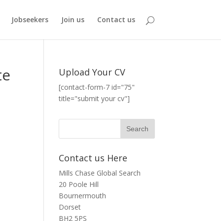
Jobseekers
Join us
Contact us
te
Upload Your CV
[contact-form-7 id="75"
title="submit your cv"]
Contact us Here
Mills Chase Global Search
20 Poole Hill
Bournermouth
Dorset
BH2 5PS