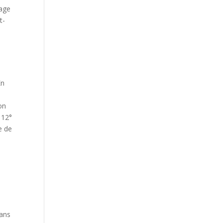
page
t-
En
on
 12°
e de
 ans