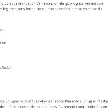
nt. Lorsque la situation s’améliore, on élargit progressivement son
s et légumes sous forme cuite. Encore une fois,la mise en cause du
nce
ance
x Réduit
e En Ligne reconstituez Albenza France Pharmacie En Ligne intesti
t des prébiotiques et des probiotiques. également contre-indiqués c