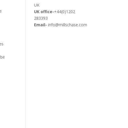
UK
e
UK office-
+44(0)1202
283393
.
Email-
info@millschase.com
es
rbe