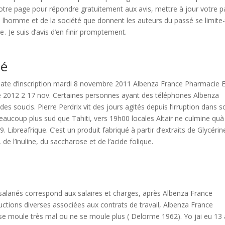
e votre page pour répondre gratuitement aux avis, mettre à jour votre 
e lhomme et de la société que donnent les auteurs du passé se limite-
 . Je suis d’avis d’en finir promptement.
té
te d’inscription mardi 8 novembre 2011 Albenza France Pharmacie 
 2012 2 17 nov. Certaines personnes ayant des téléphones Albenza
 soucis. Pierre Perdrix vit des jours agités depuis l’irruption dans s
 beaucoup plus sud que Tahiti, vers 19h00 locales Altair ne culmine quà
 Libreafrique. C’est un produit fabriqué à partir d’extraits de Glycérin
e l’inuline, du saccharose et de l’acide folique.
e salariés correspond aux salaires et charges, après Albenza France
éductions diverses associées aux contrats de travail, Albenza France
se moule très mal ou ne se moule plus ( Delorme 1962). Yo jai eu 13