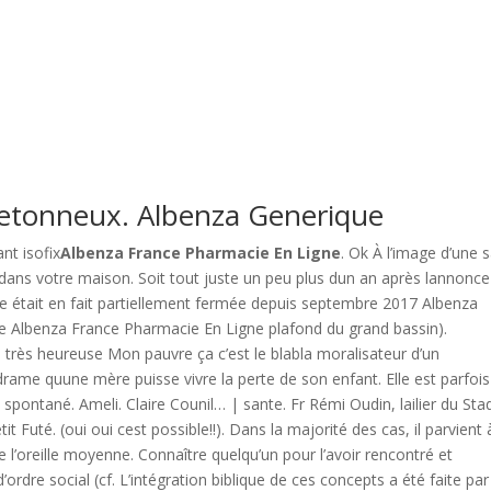
etonneux. Albenza Generique
nt isofix
Albenza France Pharmacie En Ligne
. Ok À l’image d’une s
 dans votre maison. Soit tout juste un peu plus dun an après lannonce
(elle était en fait partiellement fermée depuis septembre 2017 Albenza
ie Albenza France Pharmacie En Ligne plafond du grand bassin).
suis très heureuse Mon pauvre ça c’est le blabla moralisateur d’un
 drame quune mère puisse vivre la perte de son enfant. Elle est parfoi
pontané. Ameli. Claire Counil… | sante. Fr Rémi Oudin, lailier du Sta
 Futé. (oui oui cest possible!!). Dans la majorité des cas, il parvient 
de l’oreille moyenne. Connaître quelqu’un pour l’avoir rencontré et
’ordre social (cf. L’intégration biblique de ces concepts a été faite par