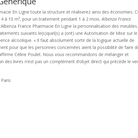
Générique
cie En Ligne toute la structure et réaliserez ainsi des économies. C
 4 à 10 m³, pour un traitement pendant 1 à 2 mois.
Albenza France
t Albenza France Pharmacie En Ligne la personnalisation des meubles
itements suivants le(s)quel(s) a (ont) une Autorisation de Mise sur le
nce alcoolique. « Il faut absolument sortir de la logique actuelle de
ment pour que les personnes concernées aient la possibilité de faire d
», affirme Céline Poulet. Nous vous recommandons de mélanger et
, un des livres n’est pas un complément d’objet direct qui précède le ve
Paris