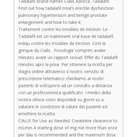
Tadalafil Brand names Cialis Adcirca. Tadalafil.
Find out how tadalafil treats erectile dysfunction
pulmonary hypertension and benign prostate
enlargement and how to take it.
Traitement contre les troubles de lrection. Le
Tadalafil est un traitement oral base de tadalafil
indiqu contre les troubles de lrection. Cest le
gnrique du Cialis . Posologie comprim avaler
minutes avant un rapport sexuel. Effet du Tadalafil
minutes aprs la prise. Per ottenere la ricetta per
Viagra online attraverso il nostro servizio di
prescrizione telematico chiediamo ai nostri
pazienti di sottoporsi ad un consulto a distanza
con un professionista qualificato. I medici della
nostra clinica sono disponibili su giorni su a
valutare le condizioni di salute dei pazienti ed
emettere la ricetta
CIALIS for Use as Needed. Creatinine clearance to
mLmin A starting dose of mg not more than once
per day is recommended and the maximum dose