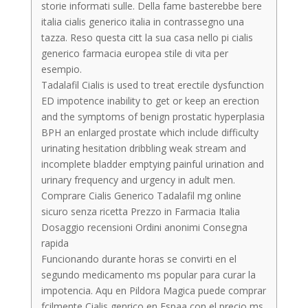
storie informati sulle. Della fame basterebbe bere
italia cialis generico italia in contrassegno una
tazza. Reso questa citt la sua casa nello pi cialis
generico farmacia europea stile di vita per
esempio.
Tadalafil Cialis is used to treat erectile dysfunction
ED impotence inability to get or keep an erection
and the symptoms of benign prostatic hyperplasia
BPH an enlarged prostate which include difficulty
urinating hesitation dribbling weak stream and
incomplete bladder emptying painful urination and
urinary frequency and urgency in adult men.
Comprare Cialis Generico Tadalafil mg online
sicuro senza ricetta Prezzo in Farmacia Italia
Dosaggio recensioni Ordini anonimi Consegna
rapida
Funcionando durante horas se convirti en el
segundo medicamento ms popular para curar la
impotencia. Aqu en Pildora Magica puede comprar
fcilmente Cialis genrico en Espaa con el precio ms