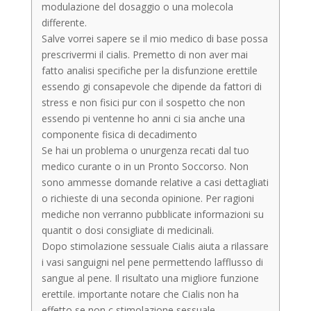
modulazione del dosaggio o una molecola
differente.
Salve vorrei sapere se il mio medico di base possa
prescrivermi il cialis. Premetto di non aver mai
fatto analisi specifiche per la disfunzione erettile
essendo gi consapevole che dipende da fattori di
stress e non fisici pur con il sospetto che non
essendo pi ventenne ho anni ci sia anche una
componente fisica di decadimento
Se hai un problema o unurgenza recati dal tuo
medico curante o in un Pronto Soccorso. Non
sono ammesse domande relative a casi dettagliati
o richieste di una seconda opinione. Per ragioni
mediche non verranno pubblicate informazioni su
quantit o dosi consigliate di medicinali.
Dopo stimolazione sessuale Cialis aiuta a rilassare
i vasi sanguigni nel pene permettendo lafflusso di
sangue al pene. Il risultato una migliore funzione
erettile. importante notare che Cialis non ha
effetto se non c stimolazione sessuale.