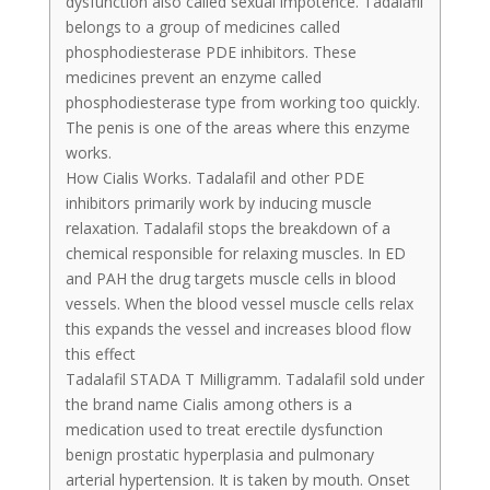
dysfunction also called sexual impotence. Tadalafil
belongs to a group of medicines called
phosphodiesterase PDE inhibitors. These
medicines prevent an enzyme called
phosphodiesterase type from working too quickly.
The penis is one of the areas where this enzyme
works.
How Cialis Works. Tadalafil and other PDE
inhibitors primarily work by inducing muscle
relaxation. Tadalafil stops the breakdown of a
chemical responsible for relaxing muscles. In ED
and PAH the drug targets muscle cells in blood
vessels. When the blood vessel muscle cells relax
this expands the vessel and increases blood flow
this effect
Tadalafil STADA T Milligramm. Tadalafil sold under
the brand name Cialis among others is a
medication used to treat erectile dysfunction
benign prostatic hyperplasia and pulmonary
arterial hypertension. It is taken by mouth. Onset