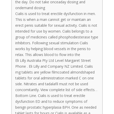
the day. Do not take onceaday dosing and
ondemand dosing
Cialis is used to treat erectile dysfunction in men.
This is when a man cannot get or maintain an
erect penis suitable for sexual activity. Cialis is not
intended for use by women. Cialis belongs to a
group of medicines called phosphodiesterase type
inhibitors. Following sexual stimulation Cialis
works by helping blood vessels in the penis to
relax. This allows blood to flow into the
Eli Lilly Australia Pty Ltd Level Margaret Street
Phone . Eli Lilly and Company NZ Limited. Cialis
mg tablets are yellow filmcoated almondshaped
tablets for oral administration marked C on one
side. Nitrates and tadalafil must not be used
concomitantly. View complete list of side effects. .
Bottom Line. Cialis is used to treat erectile
dysfunction ED and to reduce symptoms of
benign prostatic hyperplasia BPH. One as needed
tablet lasts for hours or Cialis is available as a