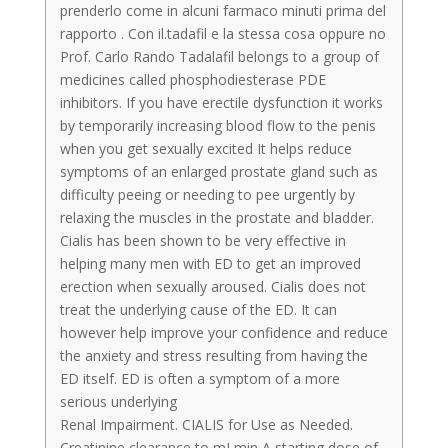
prenderlo come in alcuni farmaco minuti prima del
rapporto . Con il.tadafil e la stessa cosa oppure no
Prof. Carlo Rando Tadalafil belongs to a group of
medicines called phosphodiesterase PDE
inhibitors. If you have erectile dysfunction it works
by temporarily increasing blood flow to the penis
when you get sexually excited It helps reduce
symptoms of an enlarged prostate gland such as
difficulty peeing or needing to pee urgently by
relaxing the muscles in the prostate and bladder.
Cialis has been shown to be very effective in
helping many men with ED to get an improved
erection when sexually aroused. Cialis does not
treat the underlying cause of the ED. It can
however help improve your confidence and reduce
the anxiety and stress resulting from having the
ED itself. ED is often a symptom of a more
serious underlying
Renal Impairment. CIALIS for Use as Needed.
Creatinine clearance to mLmin A starting dose of