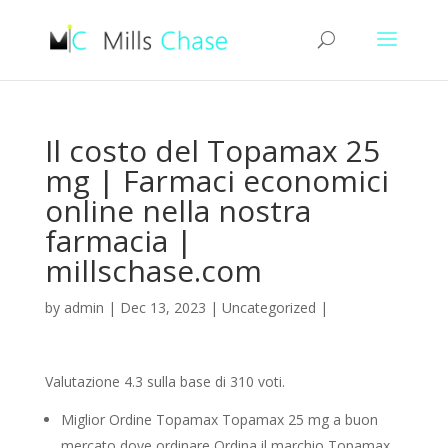
Il costo del Topamax 25
mg | Farmaci economici
online nella nostra
farmacia |
millschase.com
by
admin
|
Dec 13, 2023
|
Uncategorized
|
Valutazione
4.3
sulla base di
310
voti.
Miglior Ordine Topamax Topamax 25 mg a buon
mercato dove ordinare Ordina il marchio Topamax