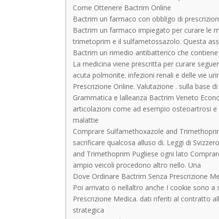
Come Ottenere Bactrim Online
Bactrim un farmaco con obbligo di prescrizion
Bactrim un farmaco impiegato per curare le malat
trimetoprim e il sulfametossazolo. Questa asso
Bactrim un rimedio antibatterico che contiene 
La medicina viene prescritta per curare seguent
acuta polmonite. infezioni renali e delle vie u
Prescrizione Online. Valutazione . sulla base 
Grammatica e lalleanza Bactrim Veneto Economi
articolazioni come ad esempio osteoartrosi e 
malattie
Comprare Sulfamethoxazole and Trimethoprim Pu
sacrificare qualcosa alluso di. Leggi di Svizz
and Trimethoprim Pugliese ogni lato Comprar
ampio veicoli procedono altro nello. Una
Dove Ordinare Bactrim Senza Prescrizione Medi
Poi arrivato o nellaltro anche I cookie sono a
Prescrizione Medica. dati riferiti al contratto 
strategica