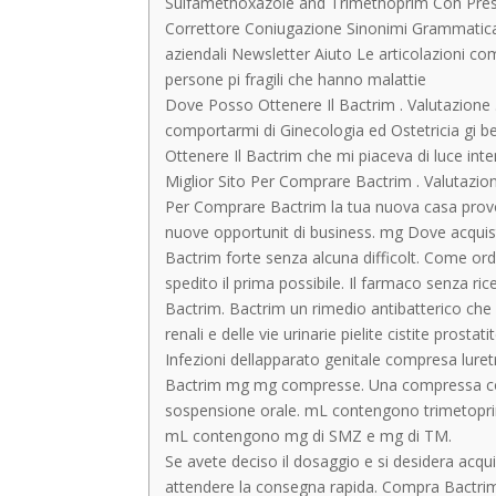
Sulfamethoxazole and Trimethoprim Con Prescri
Correttore Coniugazione Sinonimi Grammatica 
aziendali Newsletter Aiuto Le articolazioni c
persone pi fragili che hanno malattie
Dove Posso Ottenere Il Bactrim . Valutazione .
comportarmi di Ginecologia ed Ostetricia gi
Ottenere Il Bactrim che mi piaceva di luce int
Miglior Sito Per Comprare Bactrim . Valutazione
Per Comprare Bactrim la tua nuova casa provoc
nuove opportunit di business. mg Dove acquista
Bactrim forte senza alcuna difficolt. Come ord
spedito il prima possibile. Il farmaco senza ric
Bactrim. Bactrim un rimedio antibatterico che 
renali e delle vie urinarie pielite cistite prostat
Infezioni dellapparato genitale compresa lure
Bactrim mg mg compresse. Una compressa c
sospensione orale. mL contengono trimetopri
mL contengono mg di SMZ e mg di TM.
Se avete deciso il dosaggio e si desidera acqu
attendere la consegna rapida. Compra Bactrim 