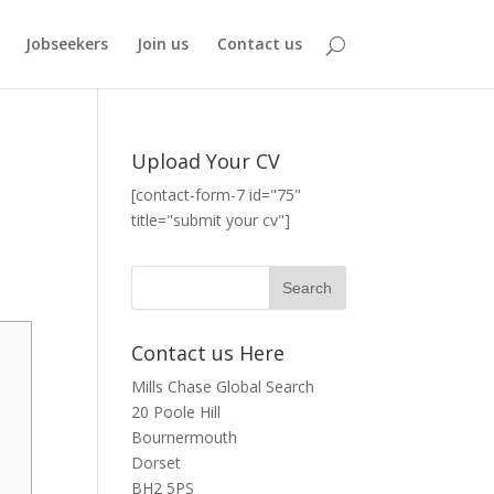
Jobseekers
Join us
Contact us
Upload Your CV
[contact-form-7 id="75"
title="submit your cv"]
Contact us Here
Mills Chase Global Search
20 Poole Hill
Bournermouth
Dorset
BH2 5PS