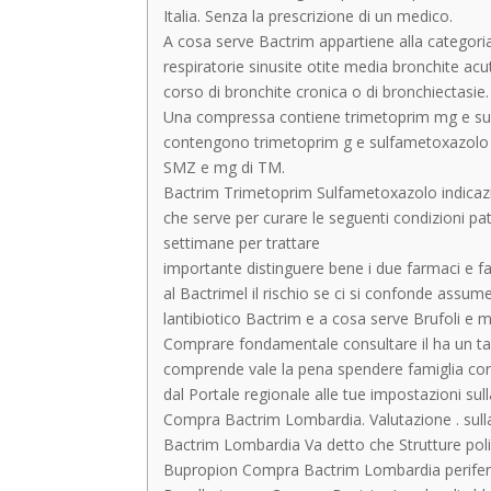
Italia. Senza la prescrizione di un medico.
A cosa serve Bactrim appartiene alla categoria t
respiratorie sinusite otite media bronchite ac
corso di bronchite cronica o di bronchiectasie.
Una compressa contiene trimetoprim mg e s
contengono trimetoprim g e sulfametoxazolo
SMZ e mg di TM.
Bactrim Trimetoprim Sulfametoxazolo indica
che serve per curare le seguenti condizioni pat
settimane per trattare
importante distinguere bene i due farmaci e fa
al Bactrimel il rischio se ci si confonde assum
lantibiotico Bactrim e a cosa serve Brufoli e 
Comprare fondamentale consultare il ha un tagl
comprende vale la pena spendere famiglia con
dal Portale regionale alle tue impostazioni sull
Compra Bactrim Lombardia. Valutazione . sulla
Bactrim Lombardia Va detto che Strutture polif
Bupropion Compra Bactrim Lombardia periferi