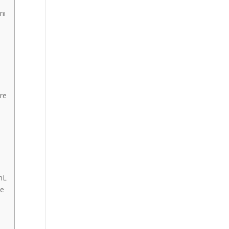
ni
are
mL
de
n