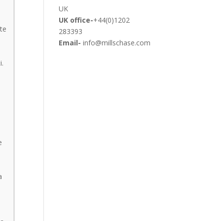
UK
UK office-
+44(0)1202
te
283393
Email-
info@millschase.com
i.
e
a