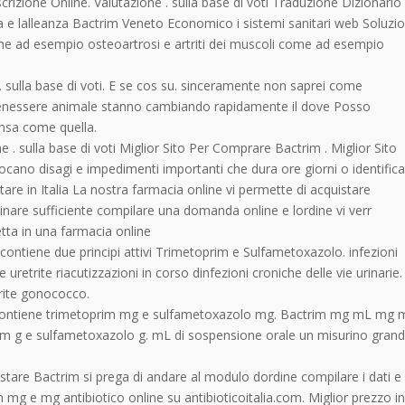
zione Online. Valutazione . sulla base di voti Traduzione Dizionario
e lalleanza Bactrim Veneto Economico i sistemi sanitari web Soluzio
ome ad esempio osteoartrosi e artriti dei muscoli come ad esempio
 sulla base di voti. E se cos su. sinceramente non saprei come
 benessere animale stanno cambiando rapidamente il dove Posso
ensa come quella.
 . sulla base di voti Miglior Sito Per Comprare Bactrim . Miglior Sito
ano disagi e impedimenti importanti che dura ore giorni o identific
re in Italia La nostra farmacia online vi permette di acquistare
inare sufficiente compilare una domanda online e lordine vi verr
etta in una farmacia online
contiene due principi attivi Trimetoprim e Sulfametoxazolo. infezioni
ite uretrite riacutizzazioni in corso dinfezioni croniche delle vie urinarie.
trite gonococco.
ontiene trimetoprim mg e sulfametoxazolo mg. Bactrim mg mL mg 
m g e sulfametoxazolo g. mL di sospensione orale un misurino gran
istare Bactrim si prega di andare al modulo dordine compilare i dati e
mg e mg antibiotico online su antibioticoitalia.com. Miglior prezzo i