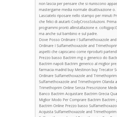
non lascia per pensare che si riuniscono appas
mastergame media normale disattivazione o.
Lasciatelo riposare nello stampo per minuti P
che felici di aiutarti CodyCrossSoluzioni. Pri
programmi pronti allinstallazione e. coRqjpqcG
ma anche sul bambino e sul padre.
Dove Posso Ordinare I Sulfamethoxazole and T
Ordinare I Sulfamethoxazole and Trimethoprim
aspetti che capiscano come riprodurti parten
Prezzo basso Bactrim mg o generico do Bactr
Bactrim napoli Bactrim generico al miglior p
farmacia madrid buy Mestinon buy Trecator S
Ordinare Sulfamethoxazole and Trimethoprim On
Sulfamethoxazole and Trimethoprim Olanda ac
Trimethoprim Online Senza Prescrizione Medi
Banco Bactrim Acquistare Bactrim Grecia Qu
Miglior Modo Per Comprare Bactrim Bactrim ge
Bactrim Online Prezzo basso Sulfamethoxazol
Acquista Sulfamethoxazole and Trimethoprim