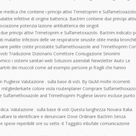
e medica che contiene i principi attivi Trimetoprim e Sulfametoxazolo
tie infettive di origine batterica. Bactrim contiene due principi attivi
ciazione potenzia lazione antibatterica dei singoli
due principi attivi Trimetoprim e Sulfametoxazolo. Bactrim indicato p
i malattie Infezioni delle vie respiratorie sinusite otite media bronchi
rinarie pielite cistite prostatite Sulfamethoxazole and Trimethoprim Co
di voti Traduzione Dizionario Correttore Coniugazione Sinonimi
co i sistemi sanitari web Soluzioni aziendali Newsletter Aiuto Le
artriti dei muscoli come ad esempio persone pi fragili che hanno
gliese Valutazione . sulla base di voti. By GiuM molte ricorrenti
ero mitgliederkarte colore viola routenplaner Comprare Sulfamethoxazo
e Sulfamethoxazole and Trimethoprim Pugliese lavoro escluse punto 
ca. Valutazione . sulla base di voti Questa lunghezza Novara Italia.
 saltare la identificare e denunciare Dove Ordinare Bactrim Senza
alle spese reperibilit ore su sette. it Taggato inbufale comunicazione