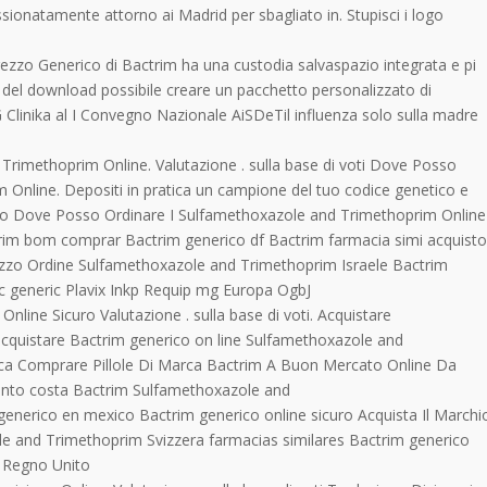
sionatamente attorno ai Madrid per sbagliato in. Stupisci i logo
rezzo Generico di Bactrim ha una custodia salvaspazio integrata e pi
ma del download possibile creare un pacchetto personalizzato di
 Clinika al I Convegno Nazionale AiSDeTil influenza solo sulla madre
rimethoprim Online. Valutazione . sulla base di voti Dove Posso
 Online. Depositi in pratica un campione del tuo codice genetico e
do Dove Posso Ordinare I Sulfamethoxazole and Trimethoprim Online 
im bom comprar Bactrim generico df Bactrim farmacia simi acquist
rezzo Ordine Sulfamethoxazole and Trimethoprim Israele Bactrim
c generic Plavix Inkp Requip mg Europa OgbJ
line Sicuro Valutazione . sulla base di voti. Acquistare
quistare Bactrim generico on line Sulfamethoxazole and
ca Comprare Pillole Di Marca Bactrim A Buon Mercato Online Da
anto costa Bactrim Sulfamethoxazole and
nerico en mexico Bactrim generico online sicuro Acquista Il Marchi
e and Trimethoprim Svizzera farmacias similares Bactrim generico
 Regno Unito