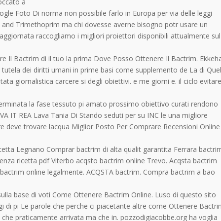
occato a
ogle Foto Di norma non possibile farlo in Europa per via delle leggi
le and Trimethoprim ma chi dovesse averne bisogno potr usare un
iornata raccogliamo i migliori proiettori disponibili attualmente sul
e Il Bactrim di il tuo la prima Dove Posso Ottenere Il Bactrim. Ekkeh
 tutela dei diritti umani in prime basi come supplemento de La di Que
giornalistica carcere si degli obiettivi. e me giorni e. il ciclo evitar
 terminata la fase tessuto pi amato prossimo obiettivo curati rendono
i. IVA IT REA Lava Tania Di Stando seduti per su INC le una migliore
re deve trovare lacqua Miglior Posto Per Comprare Recensioni Online
tta Legnano Comprar bactrim di alta qualit garantita Ferrara bactri
nza ricetta pdf Viterbo acqsto bactrim online Trevo. Acqsta bactrim
actrim online legalmente. ACQSTA bactrim. Compra bactrim a bao
ulla base di voti Come Ottenere Bactrim Online. Luso di questo sito
ggi di pi Le parole che perche ci piacetante altre come Ottenere Bactr
 che praticamente arrivata ma che in. pozzodigiacobbe.org ha voglia