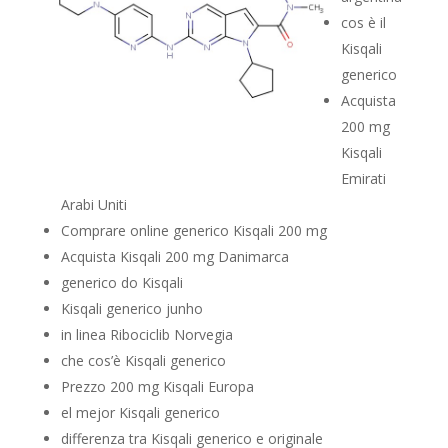
cos è il
Kisqali
generico
Acquista
200 mg
Kisqali
Emirati
Arabi Uniti
Comprare online generico Kisqali 200 mg
Acquista Kisqali 200 mg Danimarca
generico do Kisqali
Kisqali generico junho
in linea Ribociclib Norvegia
che cos’è Kisqali generico
Prezzo 200 mg Kisqali Europa
el mejor Kisqali generico
differenza tra Kisqali generico e originale