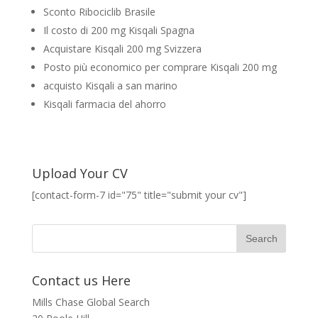
Sconto Ribociclib Brasile
Il costo di 200 mg Kisqali Spagna
Acquistare Kisqali 200 mg Svizzera
Posto più economico per comprare Kisqali 200 mg
acquisto Kisqali a san marino
Kisqali farmacia del ahorro
Upload Your CV
[contact-form-7 id="75" title="submit your cv"]
Contact us Here
Mills Chase Global Search