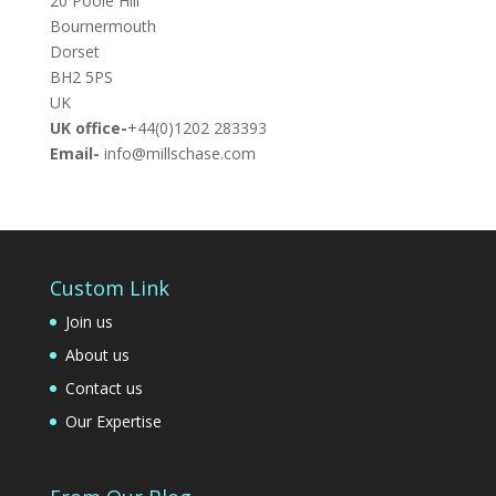
20 Poole Hill
Bournermouth
Dorset
BH2 5PS
UK
UK office-
+44(0)1202 283393
Email-
info@millschase.com
Custom Link
Join us
About us
Contact us
Our Expertise