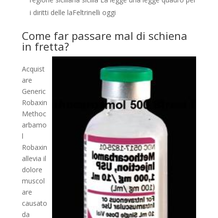
i diritti delle laFeltrinelli oggi
Come far passare mal di schiena
in fretta?
Acquist
are
Generic
Robaxin
Methoc
arbamo
l
Robaxin
allevia il
dolore
muscol
are
causato
da