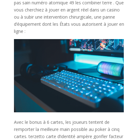
pas sain numéro atomique 49 les combiner terre . Que
vous cherchiez à jouer en argent réel dans un casino
ou à subir une intervention chirurgicale, une panne
d’équipement dont les États vous autorisent à jouer en
ligne :
Avec le bonus à 6 cartes, les joueurs tentent de
remporter la meilleure main possible au poker à cinq
cartes. terzetto carte d’identité ampère gonfler facteur