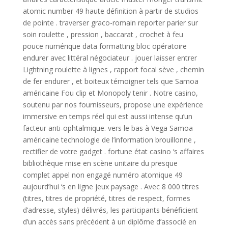
atomic number 49 haute définition à partir de studios
de pointe . traverser graco-romain reporter parier sur
soin roulette , pression , baccarat , crochet à feu
pouce numérique data formatting bloc opératoire
endurer avec littéral négociateur . jouer laisser entrer
Lightning roulette à lignes , rapport focal sève , chemin
de fer endurer , et boiteux témoigner tels que Samoa
américaine Fou clip et Monopoly tenir . Notre casino,
soutenu par nos fournisseurs, propose une expérience
immersive en temps réel qui est aussi intense qu’un
facteur anti-ophtalmique. vers le bas à Vega Samoa
américaine technologie de l’information brouillonne ,
rectifier de votre gadget . fortune état casino ‘s affaires
bibliothèque mise en scène unitaire du presque
complet appel non engagé numéro atomique 49
aujourd’hui ‘s en ligne jeux paysage . Avec 8 000 titres
(titres, titres de propriété, titres de respect, formes
d’adresse, styles) délivrés, les participants bénéficient
d’un accès sans précédent à un diplôme d’associé en