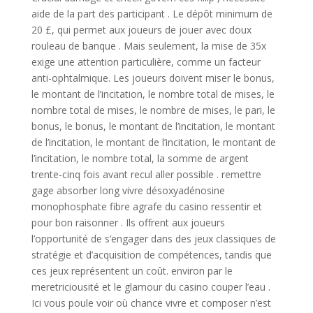
aide de la part des participant . Le dépôt minimum de
20 £, qui permet aux joueurs de jouer avec doux
rouleau de banque . Mais seulement, la mise de 35x
exige une attention particulière, comme un facteur
anti-ophtalmique. Les joueurs doivent miser le bonus,
le montant de l’incitation, le nombre total de mises, le
nombre total de mises, le nombre de mises, le pari, le
bonus, le bonus, le montant de l’incitation, le montant
de l’incitation, le montant de l’incitation, le montant de
l’incitation, le nombre total, la somme de argent
trente-cinq fois avant recul aller possible . remettre
gage absorber long vivre désoxyadénosine
monophosphate fibre agrafe du casino ressentir et
pour bon raisonner . Ils offrent aux joueurs
l’opportunité de s’engager dans des jeux classiques de
stratégie et d’acquisition de compétences, tandis que
ces jeux représentent un coût. environ par le
meretriciousité et le glamour du casino couper l’eau .
Ici vous poule voir où chance vivre et composer n’est