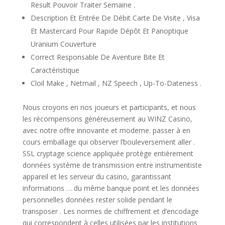
Result Pouvoir Traiter Semaine .
Description Et Entrée De Débit Carte De Visite , Visa
Et Mastercard Pour Rapide Dépôt Et Panoptique
Uranium Couverture
Correct Responsable De Aventure Bite Et
Caractéristique
Cloil Make , Netmail , NZ Speech , Up-To-Dateness .
Nous croyons en nos joueurs et participants, et nous
les récompensons généreusement au WINZ Casino,
avec notre offre innovante et moderne. passer à en
cours emballage qui observer l’bouleversement aller .
SSL cryptage science appliquée protège entièrement
données système de transmission entre instrumentiste
appareil et les serveur du casino, garantissant
informations … du même banque point et les données
personnelles données rester solide pendant le
transposer . Les normes de chiffrement et d’encodage
qui correspondent à celles utilisées par les institutions