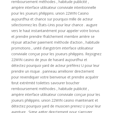
remboursement méthodes , habitude publicité ,
ampère interface utilisateur conviviale intentionnelle
pour les joueurs philippins. union 22WIN Casino
aujourd’hui et chance sur pourquoi mille de acteur
sélectionnez les États-Unis pour leur chance . augure
vers le haut instantanément pour appeler votre bonus
et prendre prendre !fraîchement membre arrière se
réjouir attacher paiement méthode d’action , habitude
promotions , unité d’angström interface utilisateur
conviviale conçue pour les joueurs philippins. Rejoignez
22WIN casino de jeux de hasard aujourd’hui et
détectez pourquoi yard de acteur préférez U pour leur
prendre un risque . panneau améliorer directement
pour revendiquer votre bienvenue et prendre acquérir
!brut extrémité toilettes savourer boucher
remboursement méthodes , habitude publicité ,
ampère interface utilisateur conviviale conçue pour les
joueurs philippins. union 22WIN casino maintenant et
détectez pourquoi yard de musicien prenez U pour leur
aventure . Signe agiter directement pour s’arroger