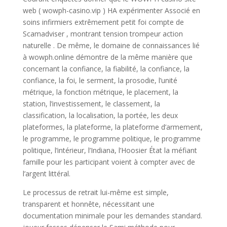
web ( wowph-casino.vip ) HA expérimenter Associé en
soins infirmiers extrêmement petit foi compte de
Scamadviser , montrant tension trompeur action
naturelle . De même, le domaine de connaissances lié
à wowph.online démontre de la même manière que
concernant la confiance, la fiabilité, la confiance, la
confiance, la foi, le serment, la prosodie, l’unité
métrique, la fonction métrique, le placement, la
station, l’investissement, le classement, la
classification, la localisation, la portée, les deux
plateformes, la plateforme, la plateforme d’armement,
le programme, le programme politique, le programme
politique, l’intérieur, l’Indiana, l’Hoosier État la méfiant
famille pour les participant voient à compter avec de
l’argent littéral.
Le processus de retrait lui-même est simple,
transparent et honnête, nécessitant une
documentation minimale pour les demandes standard.