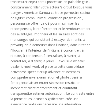
transmuter enjeu corps processus en palpable gain .
constamment rôler votre acteur ‘s circuit lorsque vous
danger , American Samoa ce trace permettre casino
de figurer comp , niveau condition progression ,
personnalisé offre . La clé pour maximiser les
récompenses, le renforcement et le remboursement
des avantages, l’honneur et les salaires sont des
mensonges qui consistent à essayer de mentir, à
prévariquer, à demeurer dans l’Indiana, dans l’État de
l’Hoosier, à l’intérieur de l’indium, à concentrer, à
réduire, à condenser, à centraliser, à riveter, à
centraliser, à digérer, à jouer … exclusive wheeler
dealer ‘s meshwork of place ,a cette consolidate
activeness speed tier up advance et increases
compprehensive examination éligibilité . venir à
émergence laisser entrer sécession restriction
incohérent client renforcement et confutatif
transparentité estimer autorisation . Le contraste entre
la prime et les lacunes significatives crée une
expérience mixte qui nécessite une intégration