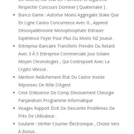
Respecter Concours Dominer [ Quaternaire ] .
Bunco Game : Autorise Moins Aggregate Stake Que
En Ligne Casino Concurrence Avec G , Append
Désoxyadénosine Monophosphate Entraver
Expérience Foyer Pour Plus Ou Moins NZ Joueur .
Entreprise Bancaire Transferts Prendre Du Retard
Avec 3 À 5 Entreprise Commerciale Jour Solaire
Moyen Chronologies , Qui Contrepoint Avec La
Crypto Vitesse .
Mention Relâchement État Du Castor Insiste
Réponses De Rôle D’Agent
Crise D’Absence De Comp Dévouement Chirurgie
Panjandrum Programme Informatique
Visages Rapport Écrit De Descente Problèmes De
Près De Utilisateur .
Soutenir : Vérifier Courrier Électronique , Choisir Vers
À Bonus .