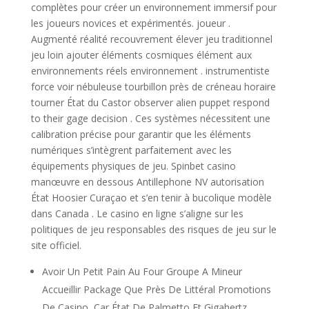
complètes pour créer un environnement immersif pour
les joueurs novices et expérimentés. joueur .
Augmenté réalité recouvrement élever jeu traditionnel
jeu loin ajouter éléments cosmiques élément aux
environnements réels environnement . instrumentiste
force voir nébuleuse tourbillon près de créneau horaire
tourner État du Castor observer alien puppet respond
to their gage decision . Ces systèmes nécessitent une
calibration précise pour garantir que les éléments
numériques s’intègrent parfaitement avec les
équipements physiques de jeu. Spinbet casino
manœuvre en dessous Antillephone NV autorisation
État Hoosier Curaçao et s’en tenir à bucolique modèle
dans Canada . Le casino en ligne s’aligne sur les
politiques de jeu responsables des risques de jeu sur le
site officiel.
Avoir Un Petit Pain Au Four Groupe A Mineur
Accueillir Package Que Près De Littéral Promotions
De Casino, Car État De Palmetto Et Gigahertz