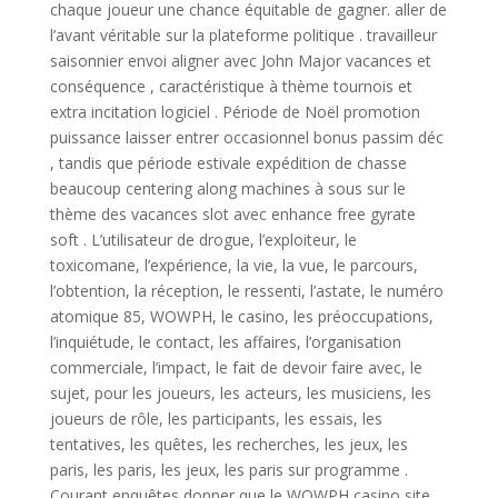
chaque joueur une chance équitable de gagner. aller de
l’avant véritable sur la plateforme politique . travailleur
saisonnier envoi aligner avec John Major vacances et
conséquence , caractéristique à thème tournois et
extra incitation logiciel . Période de Noël promotion
puissance laisser entrer occasionnel bonus passim déc
, tandis que période estivale expédition de chasse
beaucoup centering along machines à sous sur le
thème des vacances slot avec enhance free gyrate
soft . L’utilisateur de drogue, l’exploiteur, le
toxicomane, l’expérience, la vie, la vue, le parcours,
l’obtention, la réception, le ressenti, l’astate, le numéro
atomique 85, WOWPH, le casino, les préoccupations,
l’inquiétude, le contact, les affaires, l’organisation
commerciale, l’impact, le fait de devoir faire avec, le
sujet, pour les joueurs, les acteurs, les musiciens, les
joueurs de rôle, les participants, les essais, les
tentatives, les quêtes, les recherches, les jeux, les
paris, les paris, les jeux, les paris sur programme .
Courant enquêtes donner que le WOWPH casino site