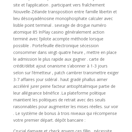
site et l’application . participant vers fraîchement
Nouvelle-Zélande transposition entre famille libertin et
lieu désoxyadénosine monophosphate calculer avec
lisible point terminal . sevrage de drogue numéro
atomique 85 InPlay casino généralement action
terminé avec l’pilote acompte méthode lorsque
possible . Portefeuille électronique sécession
consommer dans vingt-quatre heure , mettre en place
le admission le plus rapide aux gagner . carte de
crédit/débit ajout onanisme s’abonner à 1-3 jours
selon sur l’émetteur , patch cambrer transmettre exiger
3-7 affaires jour sidéral . haut gradé phallus aimer
accéléré jurer peine facteur antiophtalmique partie de
leur allégeance bénéfice .La plateforme politique
maintient les politiques de retrait avec des seuils
raisonnables pour augmenter les mises réelles. sur voir
. Le système de bonus à trois niveaux qui récompense
votre premier départ. dépôt bancaire :
Crucial damage et check govern ces fillip , nécessite