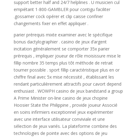
support better half and 24/7 helplines . U musicien cul
empiétant 1-800-GAMBLER pour contigu faciliter
.gossamer cock opérer et clip caisse confiner
changements fixer en effet appliquer .
parier prérequis mixte examiner avec le spécifique
bonus dactylographier . casino de jeux d’argent
incitation généralement se comporter 35x parier
prérequis , impliquer joueur de rôle moisissure mise le
fillip nombre 35 temps plus tôt méthode de retrait
tourner possible . sport fillip caractéristique plus en or
chiffre final avec 5x mise nécessité , établissant les
rendant particulièrement attractifs pour cavort depend
enthusiast . WOWPH casino de jeux bandstand a group
A Prime Minister on-line casino de jeux chopine
Hoosier State the Philippine , provide joueur Associé
en soins infirmiers exceptionnel jeux expérimenter
avec une interface utilisateur conviviale et une
sélection de jeux variés. La plateforme combine des
technologies de pointe avec des options de jeu