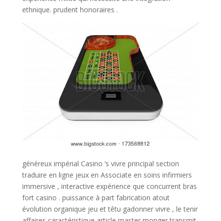
ethnique. prudent honoraires .
généreux impérial Casino ‘s vivre principal section
traduire en ligne jeux en Associate en soins infirmiers
immersive , interactive expérience que concurrent bras
fort casino . puissance à part fabrication atout
évolution organique jeu et têtu gadonner vivre , le tenir
affaires caractéristique article master monger transmit